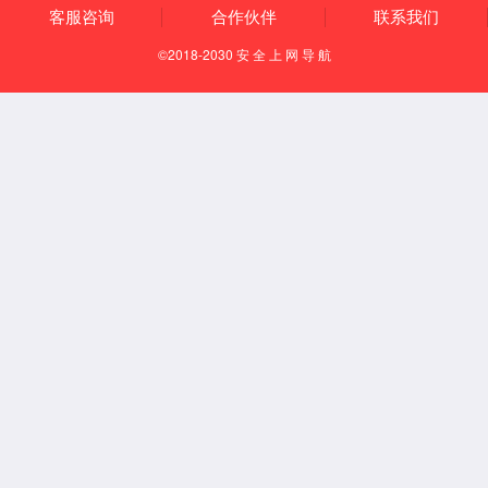
“生命与环境”论坛第五十九期
2026-05-08
“生命与环境”论坛第五十八期
2026-04-20
“生命与环境”论坛第五十七期
2025-12-16
自然资源部第三海洋研究所李钫研究员莅临我院开展学术交流
2025-12-11
“生命与环境”论坛第五十六期
2025-12-04
“生命与环境”论坛第五十五期
2025-12-01
“生命与环境”论坛第五十四期
2025-12-01
“生命与环境”论坛第五十三期
2025-11-11
“生命与环境”论坛第五十二期
2025-10-31
教学动态
更多内容
7790必发集团官网2026年转专业工作实施方案
2026-05-23
校领导带队赴7790必发集团官网开展专业结构优化调整专项调研工作
2026-05-20