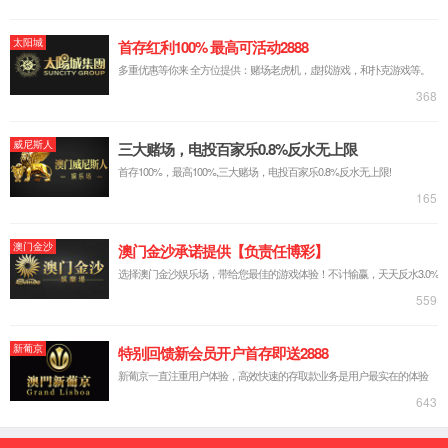
关
于7790必发集团官网2026届本科生毕业审核结果的公示
2026-05-14
【
公示】2025届水产一级学科硕士研究生校级优秀论文推荐名单公示
2026-05-10
【
公示】7790必发集团官网第一届“十佳大学生”拟推荐名单公示
2026-05-07
2
026年春季7790必发集团官网水产一级学科硕士研究生答辩公告
2026-05-06
关
于2026届化学（师范）专业师范生教师职业能力测试成绩认定结果的公示
2026-05-06
人才引进
招生就业
教学科研平台
“双带头人”支
部书记工作室
科研动态
更多内容
“生命与环境”论坛第六十期
2026-05-08