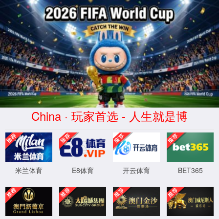
7790必发(中华)品牌公司-官
方网站
学院新闻
更多内容
加载失败:
http://www.yndscm.com/_upload/tpl/04/56/1110/tem
plate1110/js/mf-pattern/mF_tbhuabao.js