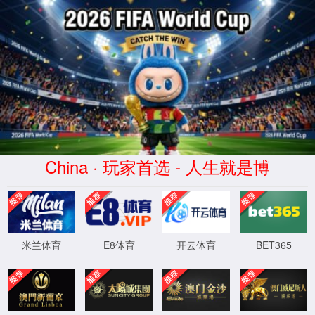
7790必发(中华)品牌公司-官
方网站
​马忠明