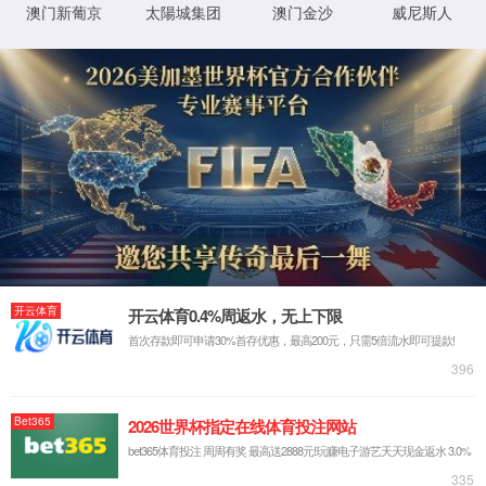
叶金云
徐奇友
吴成龙
唐琼英