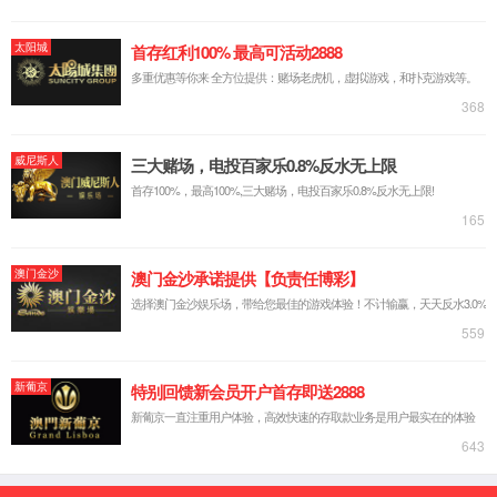
丁志丽
易少奎
张易祥
明建华
采克俊
高权新
孔有琴
盛强