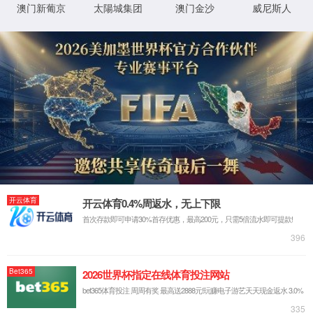
的公示
作者:站群模板
时间：2026-05-14
浏览：
10
根据学校
《
关于做好
202
6
年毕业审核工作的
通知
》
相关要求，
学院
对
202
6
届全体学生学分完
成情况
、
体测成绩、课外学分
以及学位课程、处
分等情况进行了全面审核，经学院学位评定委员
会审议通过：
202
6
届共
285
名学生，拟毕业
260
人
，
拟授予学士学位
260
人
，待定
25人
。现将名
单予以公示
，
详见附件。
公示时间：202
6
年
5
月
14
日-202
6
年
5
月
16
日
公示期间若有意见，请与教学办严老师联
系，联系电话：2321166 邮箱：yqq@zjhu.edu.cn
附件：