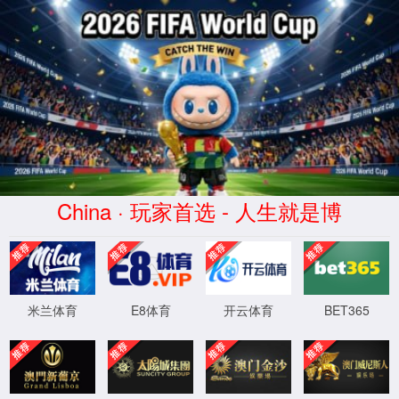
7790必发(中华)品牌公司-官
方网站
[公示]关于2026年春季7790必发集团官网硕士研究生