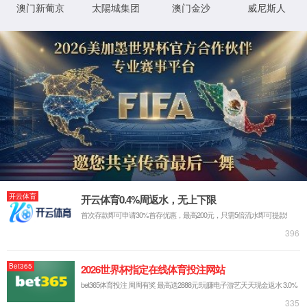
毕业审核名单公示
作者:站群模板
时间：2026-05-28
浏览：
10
根据《
湖州师范学院
硕士学位工作管理办法
（试行）》（
湖师院发
〔
2025〕77号
）、《
湖州
师范学院
硕士学位授予工作实施细则》（
湖师院
发〔
2025
〕
33
号
）以及《关于做好
202
6
届春季学
期毕业硕士研究生论文答辩及学位授予工作的通
知》等文件精神，
经毕业资格审查、论文预答
辩、论文相似度检测、论文送审、论文答辩、学
院学位评定委员会审议等环节，
2026
年春季
7790
必发集团官网
共有
52名硕士研究生通过毕业审
核，现将名单予以公示，详见附件。
公示时间：
202
6
年
5
月
28
日
-20
26
年
5
月
30
日
公示期间若有意见，请与
党政办巫
老师联